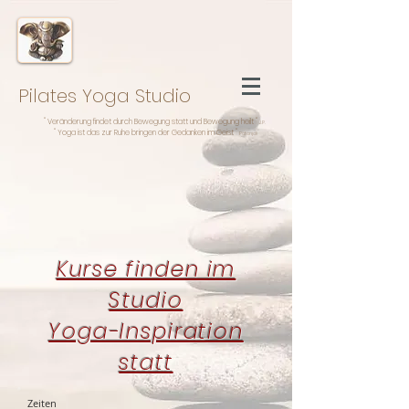
Pilates Yoga ​Studio
" Veränderung findet durch Bewegung statt und Bewegung heilt "
J.P.
" Yoga ist das zur Ruhe bringen der Gedanken im Geist "
Patanjali
Kurse finden im
Studio
Yoga-Inspiration
statt
Zeiten