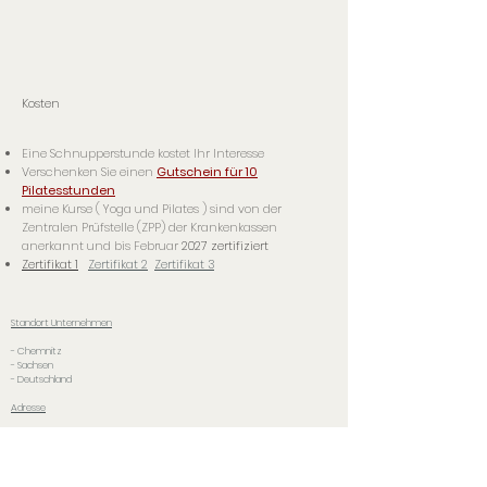
Kosten
Eine Schnupperstunde kostet Ihr Interesse
Verschenken Sie einen
Gutschein
für 10
Pilatesstunden
meine K
urse
( Yoga und Pilates ) sind von der
Zentralen Prüfstelle (ZPP) der Krankenkassen
anerkannt und
bis Februar
2027 zertifiziert
Zertifikat 1
Zertifikat 2
Zertifikat 3
Standort
Unternehmen
- Chemnitz
- Sachsen
- Deutschland
Adresse
Pilates-Yoga-Chemnitz
Kursräume