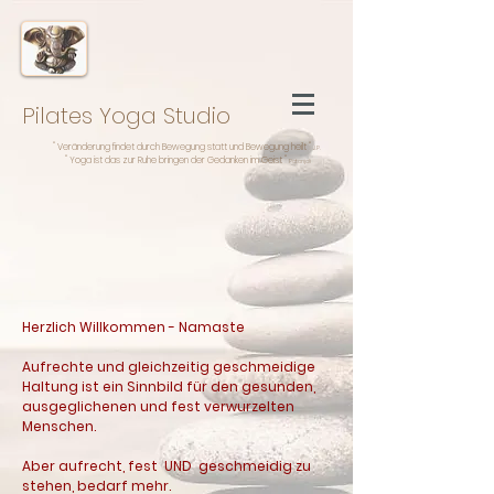
Pilates Yoga ​Studio
" Veränderung findet durch Bewegung statt und Bewegung heilt "
J.P.
" Yoga ist das zur Ruhe bringen der Gedanken im Geist "
Patanjali
Herzlich Willkommen - Namaste
Aufrechte und gleichzeitig geschmeidige
Haltung ist ein Sinnbild für den gesunden,
ausgeglichenen und fest verwurzelten
Menschen.
Aber aufrecht, fest UND geschmeidig zu
stehen, bedarf mehr.