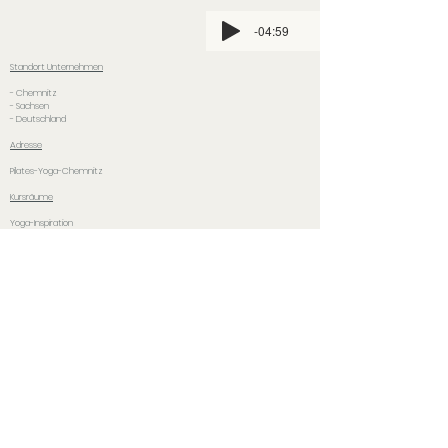
-04:59
Standort
Unternehmen
- Chemnitz
- Sachsen
- Deutschland
Adresse
Pilates-Yoga-Chemnitz
Kursräume
Yoga-Inspiration
Mühlenstraße 34-36
09111 Chemnitz
wo